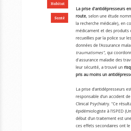
Habitat
La prise d'antidépresseurs ent
route
, selon une étude nommé
Santé
la recherche médicale), en c
médicament et des produits d
recueillies par la police sur
données de l’Assurance mala
traumatismes"
, qui coordonn
d'assurance maladie des travai
leur sécurité, a trouvé un
risq
pris au moins un antidépresseu
La prise d’antidépresseurs e
responsable d’un accident de 
Clinical Psychiatry. "Ce rés
épidémiologiste à l’ISPED (U
début d’un traitement est u
ces effets secondaires ont le