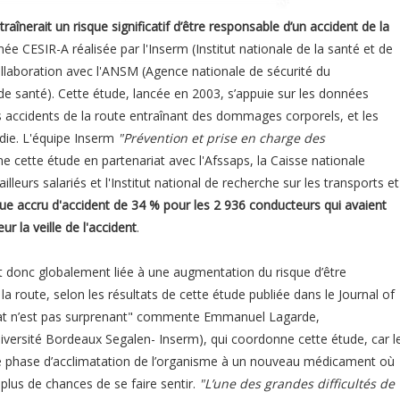
raînerait un risque significatif d’être responsable d’un accident de la
e CESIR-A réalisée par l'Inserm (Institut nationale de la santé et de
ollaboration avec l'ANSM (Agence nationale de sécurité du
e santé). Cette étude, lancée en 2003, s’appuie sur les données
 les accidents de la route entraînant des dommages corporels, et les
die. L'équipe Inserm
"Prévention et prise en charge des
e cette étude en partenariat avec l'Afssaps, la Caisse nationale
lleurs salariés et l'Institut national de recherche sur les transports et
ue accru d'accident de 34 % pour les 2 936 conducteurs qui avaient
r la veille de l'accident
.
st donc globalement liée à une augmentation du risque d’être
la route, selon les résultats de cette étude publiée dans le Journal of
ultat n’est pas surprenant" commente Emmanuel Lagarde,
niversité Bordeaux Segalen- Inserm), qui coordonne cette étude, car l
ne phase d’acclimatation de l’organisme à un nouveau médicament où
 plus de chances de se faire sentir.
"L’une des grandes difficultés de