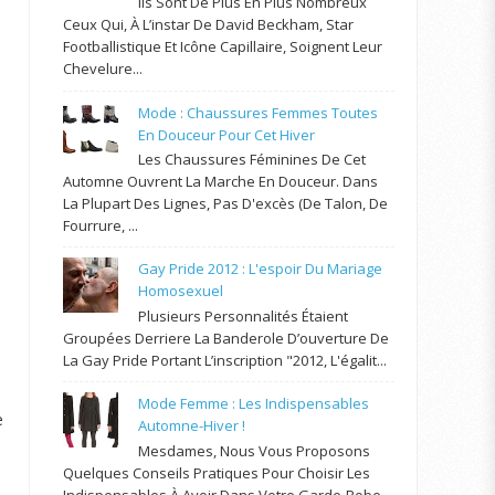
Ils Sont De Plus En Plus Nombreux
Ceux Qui, À L’instar De David Beckham, Star
Footballistique Et Icône Capillaire, Soignent Leur
Chevelure...
Mode : Chaussures Femmes Toutes
En Douceur Pour Cet Hiver
Les Chaussures Féminines De Cet
Automne Ouvrent La Marche En Douceur. Dans
La Plupart Des Lignes, Pas D'excès (de Talon, De
Fourrure, ...
Gay Pride 2012 : L'espoir Du Mariage
Homosexuel
Plusieurs Personnalités Étaient
Groupées Derriere La Banderole D’ouverture De
La Gay Pride Portant L’inscription "2012, L'égalit...
Mode Femme : Les Indispensables
e
Automne-Hiver !
Mesdames, Nous Vous Proposons
Quelques Conseils Pratiques Pour Choisir Les
Indispensables À Avoir Dans Votre Garde-Robe